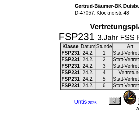
Gertrud-Bäumer-BK Duisb
D-47057, Klöcknerstr. 48
Vertretungspla
FSP231
3.Jahr FSS P
Klasse
Datum
Stunde
Art
FSP231
24.2.
1
Statt-Vertre
FSP231
24.2.
2
Statt-Vertre
FSP231
24.2.
3
Statt-Vertre
FSP231
24.2.
4
Vertretun
FSP231
24.2.
5
Statt-Vertre
FSP231
24.2.
6
Statt-Vertre
Untis
2025
a