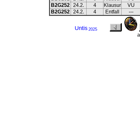
B2G252
24.2.
4
Klausur
VU
B2G252
24.2.
4
Entfall
---
Untis
2025
a