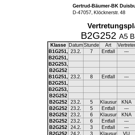
Gertrud-Bäumer-BK Duisb
D-47057, Klöcknerstr. 48
Vertretungspla
B2G252
A5 B
Klasse
Datum
Stunde
Art
Vertrete
B1G251,
23.2.
7
Entfall
---
B2G251,
B2G253,
B2G252
B1G251,
23.2.
8
Entfall
---
B2G251,
B2G253,
B2G252
B2G252
23.2.
5
Klausur
KNA
B2G252
23.2.
5
Entfall
---
B2G252
23.2.
6
Klausur
KNA
B2G252
23.2.
6
Entfall
---
B2G252
24.2.
3
Entfall
---
B2G252
24.2.
3
Klausur
VU